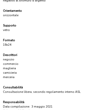
negativo al bromuro d'argento
Orientamento
orizzontale
Supporto
vetro
Formato
18x24
Descrittori
negozio
commercio
maglieria
camicieria
merceria
Consultabilità
Consultazione libera, secondo regolamento interno ASL
Responsabilità
Data compilazione:
3 maggio 2021