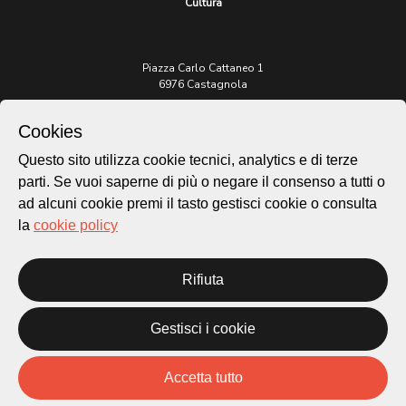
Cultura
Piazza Carlo Cattaneo 1
6976 Castagnola
Archivio Lugano © 2026
Cookies
Per informazioni:
Questo sito utilizza cookie tecnici, analytics e di terze
patrimonio@lugano.ch
parti. Se vuoi saperne di più o negare il consenso a tutti o
t. +41 58 866 68 50
ad alcuni cookie premi il tasto gestisci cookie o consulta
Sito istituzionale:
la
cookie policy
lugano.ch
Rifiuta
Cookie policy
Privacy Policy
Credits
Gestisci i cookie
Homepage
Temi
Accetta tutto
Mappa
Storie