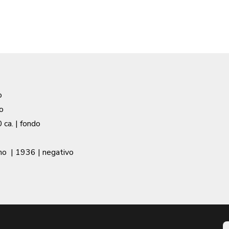
o
o
 ca.
| fondo
no
|
1936
| negativo