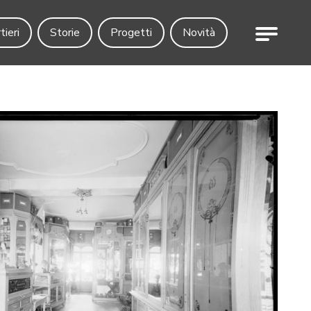
Menu
tieri
Storie
Progetti
Novità