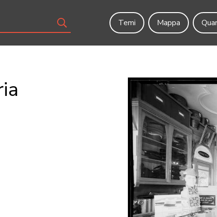
Temi
Mappa
Quar
ria