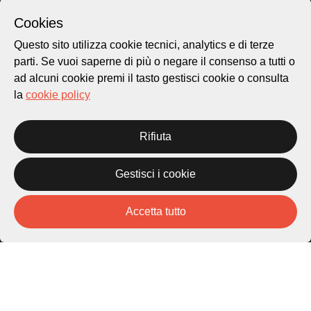
Cookies
Archivio Lugano © 2026
Questo sito utilizza cookie tecnici, analytics e di terze
Per informazioni:
parti. Se vuoi saperne di più o negare il consenso a tutti o
patrimonio@lugano.ch
t. +41 58 866 68 50
ad alcuni cookie premi il tasto gestisci cookie o consulta
la
cookie policy
Sito istituzionale:
lugano.ch
Rifiuta
Cookie policy
Privacy Policy
Credits
Gestisci i cookie
Homepage
Temi
Accetta tutto
Mappa
Storie
Novità
Progetti