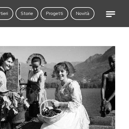
Menu
tieri
Storie
Progetti
Novità