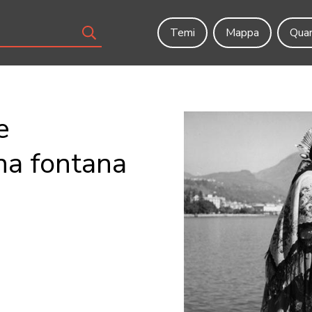
Temi
Mappa
Quar
e
una fontana