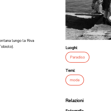
ontana lungo la Riva
Tobiolo).
Luoghi:
Paradiso
Temi:
moda
Relazioni
Fotografia