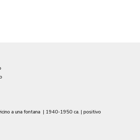
o
o
icino a una fontana
|
1940-1950 ca.
| positivo