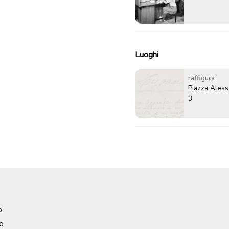
Luoghi
raffigura
Piazza Ales
3
o
o