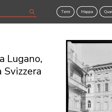
Temi
Mappa
Quar
a Lugano,
a Svizzera