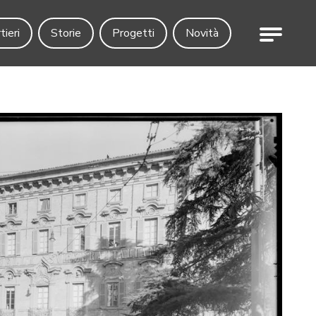
Menu
tieri
Storie
Progetti
Novità