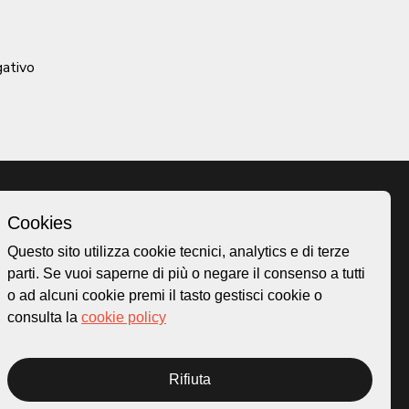
gativo
Cookies
Homepage
Questo sito utilizza cookie tecnici, analytics e di terze
o.ch
Temi
parti. Se vuoi saperne di più o negare il consenso a tutti
 50
Mappa
o ad alcuni cookie premi il tasto gestisci cookie o
Storie
consulta la
cookie policy
Novità
Progetti
Rifiuta