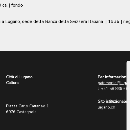
 ca.
| fondo
 a Lugano, sede della Banca della Svizzera Italiana
|
1936
| ne
Città di Lugano
Per informazioni:
Cultura
patrimonio@lugan
t. +41 58 866 68
Sito istituzionale:
Piazza Carlo Cattaneo 1
lugano.ch
6976 Castagnola