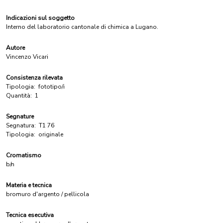
Indicazioni sul soggetto
Interno del laboratorio cantonale di chimica a Lugano.
Autore
Vincenzo Vicari
Consistenza rilevata
Tipologia:
fototipo/i
Quantità:
1
Segnature
Segnatura:
T1 76
Tipologia:
originale
Cromatismo
b/n
Materia e tecnica
bromuro d'argento / pellicola
Tecnica esecutiva