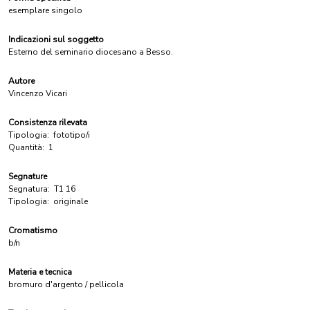
esemplare singolo
Indicazioni sul soggetto
Esterno del seminario diocesano a Besso.
Autore
Vincenzo Vicari
Consistenza rilevata
Tipologia:
fototipo/i
Quantità:
1
Segnature
Segnatura:
T1 16
Tipologia:
originale
Cromatismo
b/n
Materia e tecnica
bromuro d'argento / pellicola