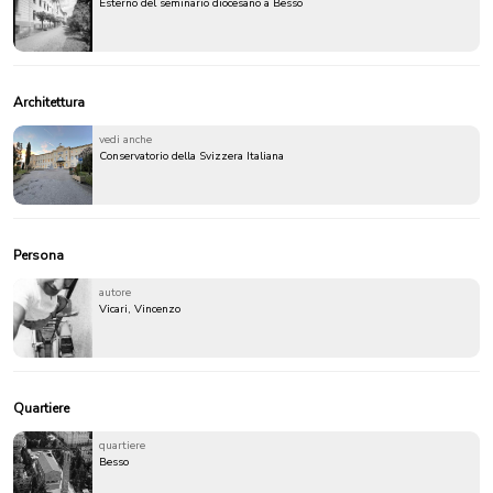
Esterno del seminario diocesano a Besso
Architettura
vedi anche
Conservatorio della Svizzera Italiana
Persona
autore
Vicari, Vincenzo
Quartiere
quartiere
Besso