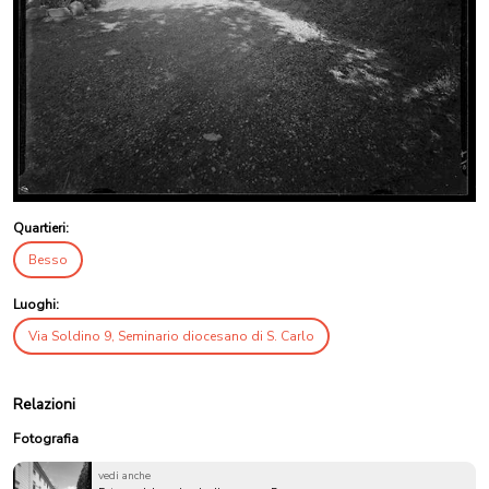
Quartieri:
Besso
Luoghi:
Via Soldino 9, Seminario diocesano di S. Carlo
Relazioni
Fotografia
vedi anche