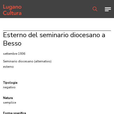
Home page
Men
Ricerca
Esterno del seminario diocesano a
Besso
settembre 1936
Seminario diocesano
(alternativo)
esterno
Tipologia
negativo
Natura
semplice
Forma specifica