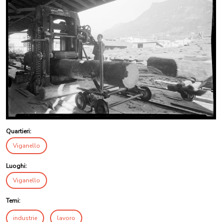
Quartieri:
Viganello
Luoghi:
Viganello
Temi:
industrie
lavoro