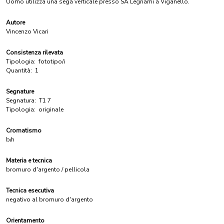
Uomo utilizza una sega verticale presso SA Legnami a Viganello.
Autore
Vincenzo Vicari
Consistenza rilevata
Tipologia:
fototipo/i
Quantità:
1
Segnature
Segnatura:
T1 7
Tipologia:
originale
Cromatismo
b/n
Materia e tecnica
bromuro d'argento / pellicola
Tecnica esecutiva
negativo al bromuro d'argento
Orientamento