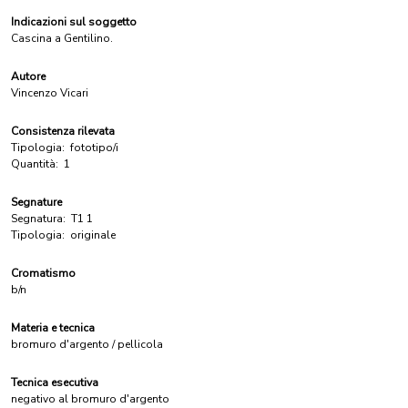
Indicazioni sul soggetto
Cascina a Gentilino.
Autore
Vincenzo Vicari
Consistenza rilevata
Tipologia:
fototipo/i
Quantità:
1
Segnature
Segnatura:
T1 1
Tipologia:
originale
Cromatismo
b/n
Materia e tecnica
bromuro d'argento / pellicola
Tecnica esecutiva
negativo al bromuro d'argento