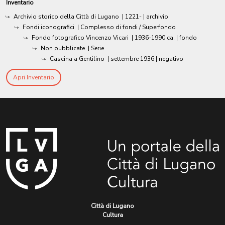
Inventario
Archivio storico della Città di Lugano
|
1221-
| archivio
Fondi iconografici
| Complesso di fondi / Superfondo
Fondo fotografico Vincenzo Vicari
|
1936-1990 ca.
| fondo
Non pubblicate
| Serie
Cascina a Gentilino
|
settembre 1936
| negativo
Apri Inventario
Città di Lugano
Cultura