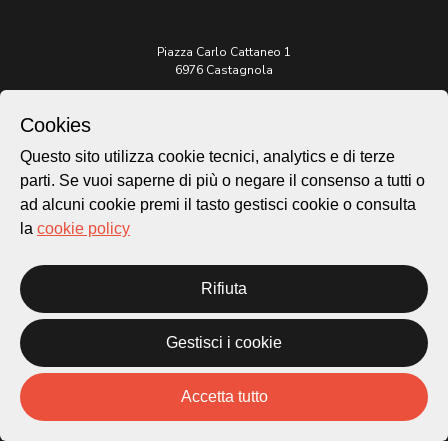
Piazza Carlo Cattaneo 1
6976 Castagnola
Archivio Lugano © 2026
Cookies
Per informazioni:
Questo sito utilizza cookie tecnici, analytics e di terze
patrimonio@lugano.ch
parti. Se vuoi saperne di più o negare il consenso a tutti o
t. +41 58 866 68 50
ad alcuni cookie premi il tasto gestisci cookie o consulta
Sito istituzionale:
la
cookie policy
lugano.ch
Cookie policy
Rifiuta
Privacy Policy
Credits
Gestisci i cookie
Homepage
Temi
Mappa
Accetta tutto
Storie
Novità