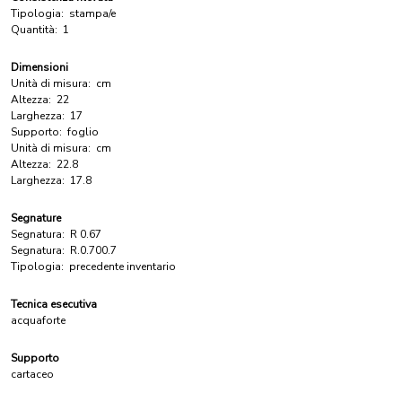
Tipologia:
stampa/e
Quantità:
1
Dimensioni
Unità di misura:
cm
Altezza:
22
Larghezza:
17
Supporto:
foglio
Unità di misura:
cm
Altezza:
22.8
Larghezza:
17.8
Segnature
Segnatura:
R 0.67
Segnatura:
R.0.700.7
Tipologia:
precedente inventario
Tecnica esecutiva
acquaforte
Supporto
cartaceo