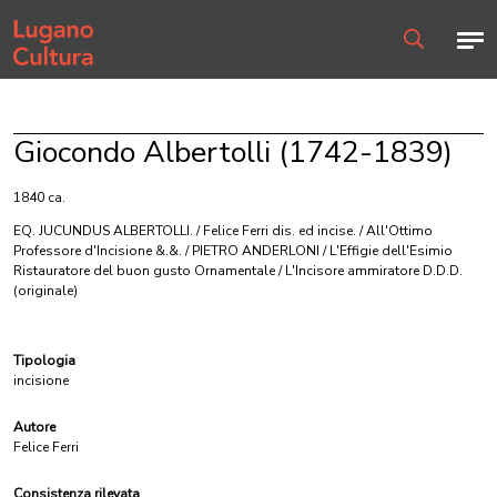
Home page
Men
Ricerca
Giocondo Albertolli (1742-1839)
1840 ca.
EQ. JUCUNDUS ALBERTOLLI. / Felice Ferri dis. ed incise. / All'Ottimo
Professore d'Incisione &.&. / PIETRO ANDERLONI / L'Effigie dell'Esimio
Ristauratore del buon gusto Ornamentale / L'Incisore ammiratore D.D.D.
(originale)
Tipologia
incisione
Autore
Felice Ferri
Consistenza rilevata