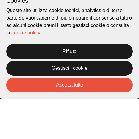
Cookies
Questo sito utilizza cookie tecnici, analytics e di terze
parti. Se vuoi saperne di più o negare il consenso a tutti o
Città di Lugano
Cultura
ad alcuni cookie premi il tasto gestisci cookie o consulta
la
cookie policy
Piazza Carlo Cattaneo 1
Rifiuta
6976 Castagnola
Archivio Lugano © 2026
Gestisci i cookie
Per informazioni:
patrimonio@lugano.ch
Accetta tutto
t. +41 58 866 68 50
Sito istituzionale:
lugano.ch
Cookie policy
Privacy Policy
Credits