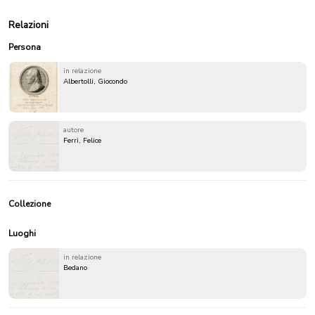
Relazioni
Persona
in relazione
Albertolli, Giocondo
autore
Ferri, Felice
Collezione
Luoghi
in relazione
Bedano