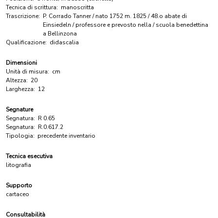
Tecnica di scrittura:
manoscritta
Trascrizione:
P. Corrado Tanner / nato 1752 m. 1825 / 48.o abate di
Einsiedeln / professore e prevosto nella / scuola benedettina
a Bellinzona
Qualificazione:
didascalia
Dimensioni
Unità di misura:
cm
Altezza:
20
Larghezza:
12
Segnature
Segnatura:
R 0.65
Segnatura:
R.0.617.2
Tipologia:
precedente inventario
Tecnica esecutiva
litografia
Supporto
cartaceo
Consultabilità