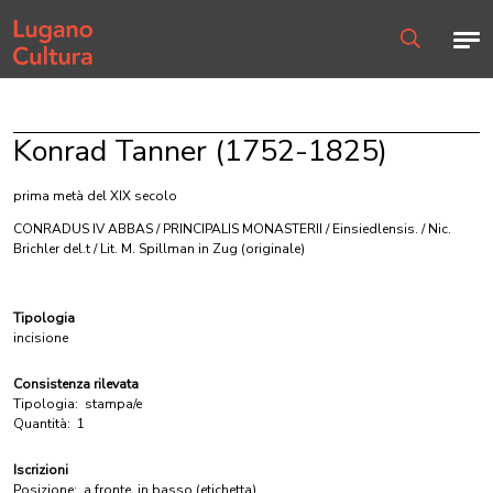
Home page
Men
Ricerca
Konrad Tanner (1752-1825)
prima metà del XIX secolo
CONRADUS IV ABBAS / PRINCIPALIS MONASTERII / Einsiedlensis. / Nic.
Brichler del.t / Lit. M. Spillman in Zug
(originale)
Tipologia
incisione
Consistenza rilevata
Tipologia:
stampa/e
Quantità:
1
Iscrizioni
Posizione:
a fronte, in basso (etichetta)