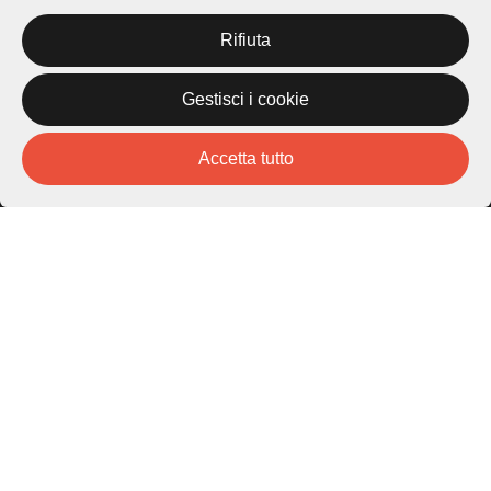
Rifiuta
Città di Lugano
Gestisci i cookie
Cultura
Accetta tutto
Piazza Carlo Cattaneo 1
6976 Castagnola
Archivio Lugano © 2026
Per informazioni:
patrimonio@lugano.ch
t. +41 58 866 68 50
Sito istituzionale:
lugano.ch
Cookie policy
Privacy Policy
Credits