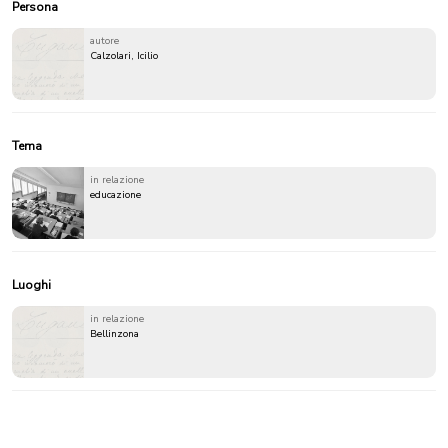
Persona
autore
Calzolari, Icilio
Tema
in relazione
educazione
Luoghi
in relazione
Bellinzona