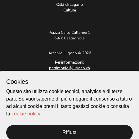
Città di Lugano
Cultura
Piazza Carlo Cattaneo 1
6976 Castagnola
Archivio Lugano © 2026
Per informazioni:
patrimonio@lugano.ch
t. +41 58 866 68 50
Cookies
Sito istituzionale:
lugano.ch
Questo sito utilizza cookie tecnici, analytics e di terze
parti. Se vuoi saperne di più o negare il consenso a tutti o
Cookie policy
ad alcuni cookie premi il tasto gestisci cookie o consulta
Privacy Policy
la
cookie policy
Credits
Homepage
Temi
Rifiuta
Mappa