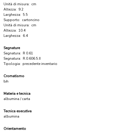
Unità di misura:
cm
Altezza:
9.2
Larghezza:
5.5
Supporto:
cartoncino
Unità di misura:
cm
Altezza:
10.4
Larghezza:
6.4
Segnature
Segnatura:
R 0.61
Segnatura:
R.0.606.5.II
Tipologia:
precedente inventario
Cromatismo
b/n
Materia e tecnica
albumina / carta
Tecnica esecutiva
albumina
Orientamento