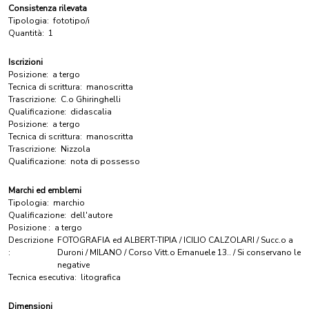
Consistenza rilevata
Tipologia:
fototipo/i
Quantità:
1
Iscrizioni
Posizione:
a tergo
Tecnica di scrittura:
manoscritta
Trascrizione:
C.o Ghiringhelli
Qualificazione:
didascalia
Posizione:
a tergo
Tecnica di scrittura:
manoscritta
Trascrizione:
Nizzola
Qualificazione:
nota di possesso
Marchi ed emblemi
Tipologia:
marchio
Qualificazione:
dell'autore
Posizione :
a tergo
Descrizione
FOTOGRAFIA ed ALBERT-TIPIA / ICILIO CALZOLARI / Succ.o a
:
Duroni / MILANO / Corso Vitt.o Emanuele 13.. / Si conservano le
negative
Tecnica esecutiva:
litografica
Dimensioni