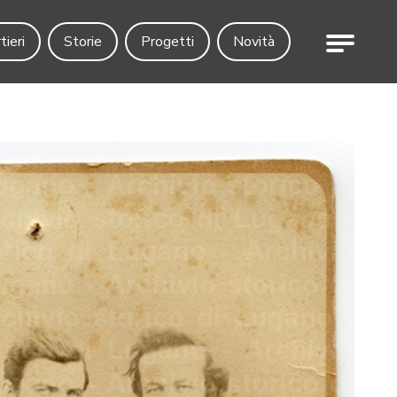
Menu
tieri
Storie
Progetti
Novità