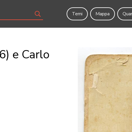
Temi
Mappa
Quar
6) e Carlo