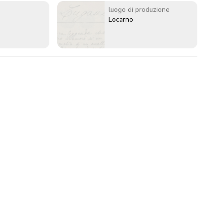
luogo di produzione
Locarno