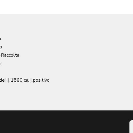
o
o
/ Raccolta
e
dei
|
1860 ca.
| positivo