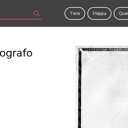
Temi
Mappa
Quar
tografo