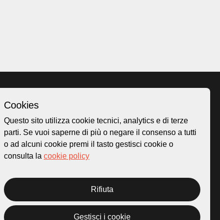
Cookies
Homepage
Questo sito utilizza cookie tecnici, analytics e di terze
o.ch
Temi
parti. Se vuoi saperne di più o negare il consenso a tutti
 50
Mappa
o ad alcuni cookie premi il tasto gestisci cookie o
Storie
consulta la
cookie policy
Novità
Progetti
Rifiuta
Gestisci i cookie