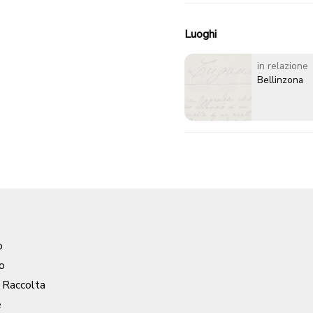
Luoghi
in relazione
Bellinzona
o
o
/ Raccolta
e