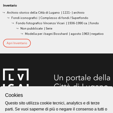
Inventario
Archivio storico della Città di Lugano
|
1221-
| archivio
Fondi iconografici
| Complesso di fondi / Superfondo
Fondo fotografico Vincenzo Vicari
|
1936-1990 ca.
| fondo
Non pubblicate
| Serie
Modella per i bagni Bosshard
|
agosto 1963
| negativo
Apri Inventario
Cookies
Questo sito utilizza cookie tecnici, analytics e di terze
Città di Lugano
parti. Se vuoi saperne di più o negare il consenso a tutti o
Cultura