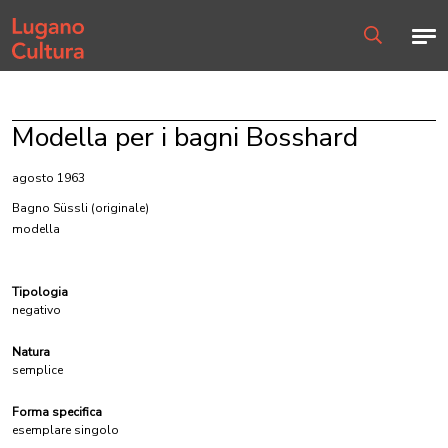
Home page
Men
Ricerca
Modella per i bagni Bosshard
agosto 1963
Bagno Süssli
(originale)
modella
Tipologia
negativo
Natura
semplice
Forma specifica
esemplare singolo