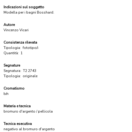
Indicazioni sul soggetto
Modella per i bagni Bosshard.
Autore
Vincenzo Vicari
Consistenza rilevata
Tipologia:
fototipo/i
Quantità:
1
Segnature
Segnatura:
T2 2743
Tipologia:
originale
Cromatismo
b/n
Materia e tecnica
bromuro d'argento / pellicola
Tecnica esecutiva
negativo al bromuro d'argento