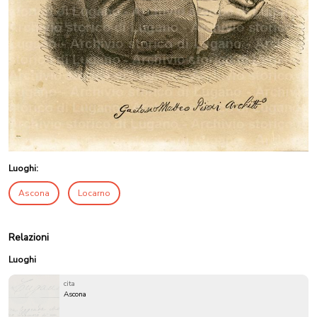
Luoghi:
Ascona
Locarno
Relazioni
Luoghi
cita
Ascona