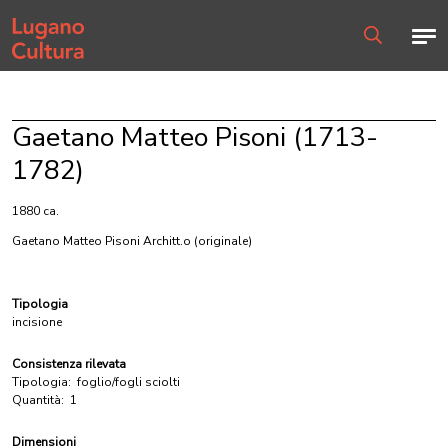
Home page
Men
Ricerca
Gaetano Matteo Pisoni (1713-
1782)
1880 ca.
Gaetano Matteo Pisoni Architt.o
(originale)
Tipologia
incisione
Consistenza rilevata
Tipologia:
foglio/fogli sciolti
Quantità:
1
Dimensioni