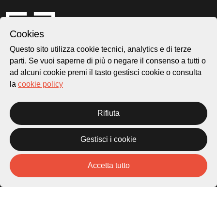
Cookies
Questo sito utilizza cookie tecnici, analytics e di terze
parti. Se vuoi saperne di più o negare il consenso a tutti o
ad alcuni cookie premi il tasto gestisci cookie o consulta
la
cookie policy
Città di Lugano
Cultura
Rifiuta
Piazza Carlo Cattaneo 1
Gestisci i cookie
6976 Castagnola
Archivio Lugano © 2026
Accetta tutto
Per informazioni:
patrimonio@lugano.ch
t. +41 58 866 68 50
Sito istituzionale: