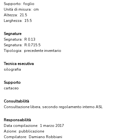
Supporto:
foglio
Unità di misura:
cm
Altezza:
21.5
Larghezza:
15.5
Segnature
Segnatura:
R 0.13
Segnatura:
R.0.715.5
Tipologia:
precedente inventario
Tecnica esecutiva
silografia
Supporto
cartaceo
Consultabilità
Consultazione libera, secondo regolamento interno ASL
Responsabilità
Data compilazione:
1 marzo 2017
Azione:
pubblicazione
Compilatore:
Damiano Robbiani