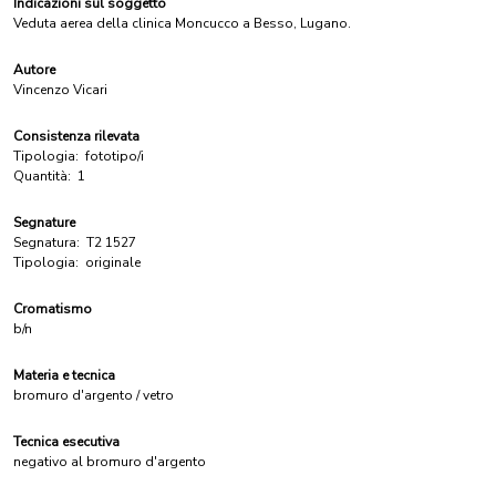
Indicazioni sul soggetto
Veduta aerea della clinica Moncucco a Besso, Lugano.
Autore
Vincenzo Vicari
Consistenza rilevata
Tipologia:
fototipo/i
Quantità:
1
Segnature
Segnatura:
T2 1527
Tipologia:
originale
Cromatismo
b/n
Materia e tecnica
bromuro d'argento / vetro
Tecnica esecutiva
negativo al bromuro d'argento