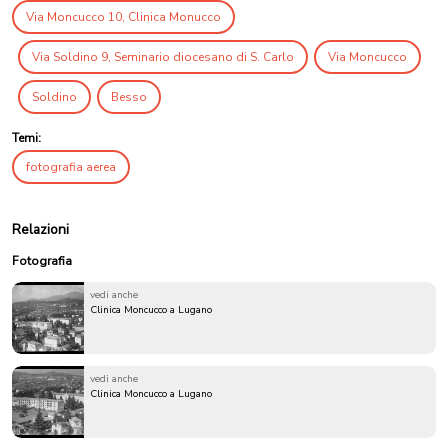
Via Moncucco 10, Clinica Monucco
Via Soldino 9, Seminario diocesano di S. Carlo
Via Moncucco
Soldino
Besso
Temi:
fotografia aerea
Relazioni
Fotografia
vedi anche
Clinica Moncucco a Lugano
vedi anche
Clinica Moncucco a Lugano