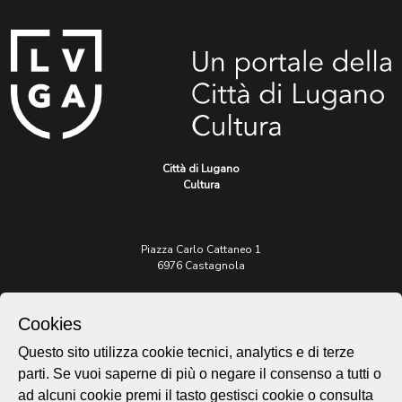
Città di Lugano
Cultura
Piazza Carlo Cattaneo 1
6976 Castagnola
Archivio Lugano © 2026
Cookies
Per informazioni:
Questo sito utilizza cookie tecnici, analytics e di terze
patrimonio@lugano.ch
t. +41 58 866 68 50
parti. Se vuoi saperne di più o negare il consenso a tutti o
ad alcuni cookie premi il tasto gestisci cookie o consulta
Sito istituzionale: