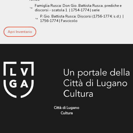
Famiglia Rusca: Don Gio. Battista Rusca, prediche e
discorsi - scatola 1
|
1754-1774
| serie
P. Gio. Battista Rusca: Discorsi (1756-1774; s.d.)
|
1756-1774
| Fascicolo
Apri Inventario
Città di Lugano
Cultura