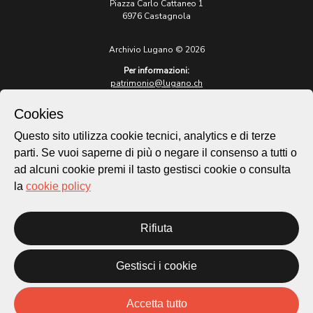
Piazza Carlo Cattaneo 1
6976 Castagnola
Archivio Lugano © 2026
Per informazioni:
patrimonio@lugano.ch
t. +41 58 866 68 50
Cookies
Sito istituzionale:
lugano.ch
Questo sito utilizza cookie tecnici, analytics e di terze
parti. Se vuoi saperne di più o negare il consenso a tutti o
Cookie policy
ad alcuni cookie premi il tasto gestisci cookie o consulta
Privacy Policy
la
cookie policy
Credits
Homepage
Rifiuta
Temi
Mappa
Storie
Gestisci i cookie
Novità
Progetti
Accetta tutto