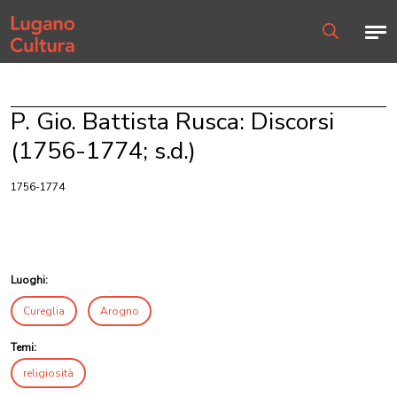
Home page
Men
Ricerca
P. Gio. Battista Rusca: Discorsi
(1756-1774; s.d.)
1756-1774
Luoghi:
Cureglia
Arogno
Temi:
religiosità