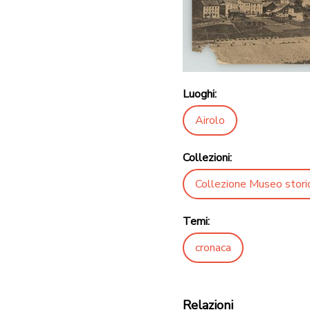
Luoghi:
Airolo
Collezioni:
Collezione Museo stori
Temi:
cronaca
Relazioni