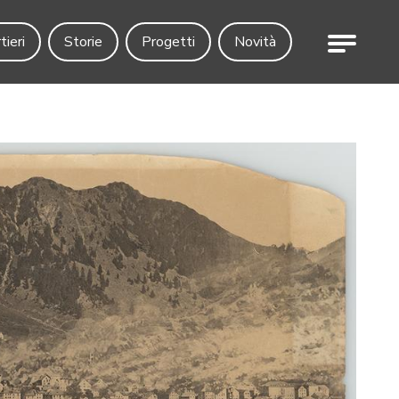
Menu
tieri
Storie
Progetti
Novità