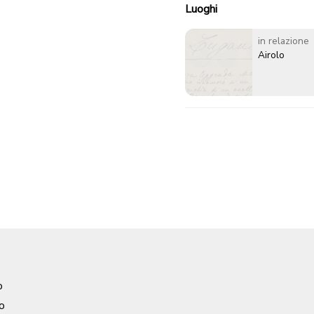
Luoghi
in relazione
Airolo
o
o