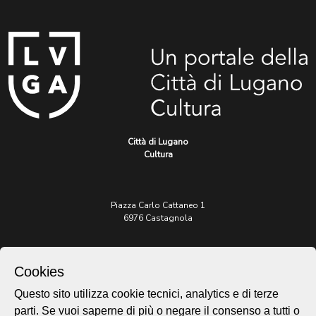
Città di Lugano
Cultura
Piazza Carlo Cattaneo 1
6976 Castagnola
Archivio Lugano © 2026
Cookies
Per informazioni:
patrimonio@lugano.ch
Questo sito utilizza cookie tecnici, analytics e di terze
t. +41 58 866 68 50
parti. Se vuoi saperne di più o negare il consenso a tutti o