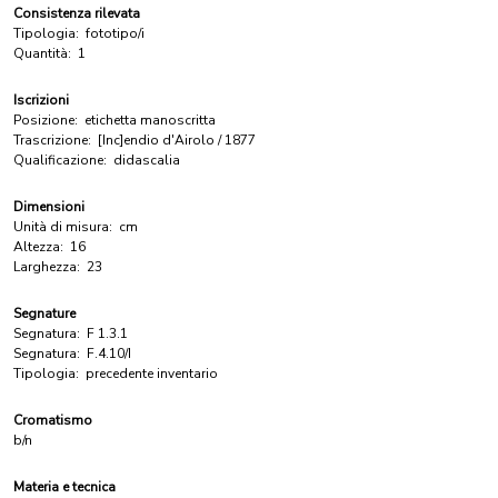
Consistenza rilevata
Tipologia:
fototipo/i
Quantità:
1
Iscrizioni
Posizione:
etichetta manoscritta
Trascrizione:
[Inc]endio d'Airolo / 1877
Qualificazione:
didascalia
Dimensioni
Unità di misura:
cm
Altezza:
16
Larghezza:
23
Segnature
Segnatura:
F 1.3.1
Segnatura:
F.4.10/I
Tipologia:
precedente inventario
Cromatismo
b/n
Materia e tecnica