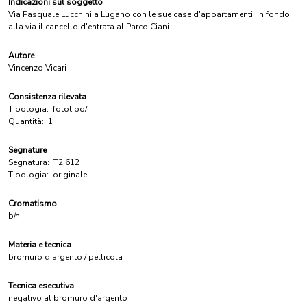
Indicazioni sul soggetto
Via Pasquale Lucchini a Lugano con le sue case d'appartamenti. In fondo
alla via il cancello d'entrata al Parco Ciani.
Autore
Vincenzo Vicari
Consistenza rilevata
Tipologia:
fototipo/i
Quantità:
1
Segnature
Segnatura:
T2 612
Tipologia:
originale
Cromatismo
b/n
Materia e tecnica
bromuro d'argento / pellicola
Tecnica esecutiva
negativo al bromuro d'argento