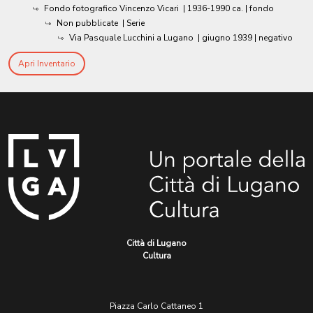
Fondo fotografico Vincenzo Vicari
|
1936-1990 ca.
| fondo
Non pubblicate
| Serie
Via Pasquale Lucchini a Lugano
|
giugno 1939
| negativo
Apri Inventario
Città di Lugano
Cultura
Piazza Carlo Cattaneo 1