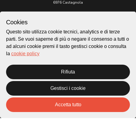
6976 Castagnola
Archivio Lugano © 2026
Cookies
Per informazioni:
patrimonio@lugano.ch
Questo sito utilizza cookie tecnici, analytics e di terze
t. +41 58 866 68 50
parti. Se vuoi saperne di più o negare il consenso a tutti o
ad alcuni cookie premi il tasto gestisci cookie o consulta
Sito istituzionale:
lugano.ch
la
cookie policy
Cookie policy
Rifiuta
Privacy Policy
Credits
Homepage
Gestisci i cookie
Temi
Mappa
Accetta tutto
Storie
Novità
Progetti