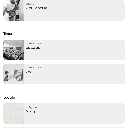
autore
Vicari, Vincenzo
Tema
in relazione
educazione
in relazione
giochi
Luoghi
raffigura
Sorengo