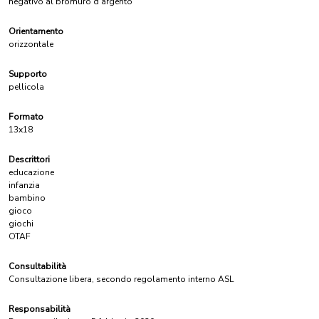
negativo al bromuro d'argento
Orientamento
orizzontale
Supporto
pellicola
Formato
13x18
Descrittori
educazione
infanzia
bambino
gioco
giochi
OTAF
Consultabilità
Consultazione libera, secondo regolamento interno ASL
Responsabilità