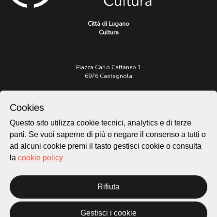
Città di Lugano
Cultura
Piazza Carlo Cattaneo 1
6976 Castagnola
Archivio Lugano © 2026
Cookies
Per informazioni:
Questo sito utilizza cookie tecnici, analytics e di terze
patrimonio@lugano.ch
t. +41 58 866 68 50
parti. Se vuoi saperne di più o negare il consenso a tutti o
ad alcuni cookie premi il tasto gestisci cookie o consulta
Sito istituzionale:
la
cookie policy
lugano.ch
Cookie policy
Rifiuta
Privacy Policy
Credits
Gestisci i cookie
Homepage