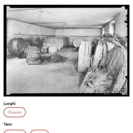
Luoghi:
Chiasso
Temi: