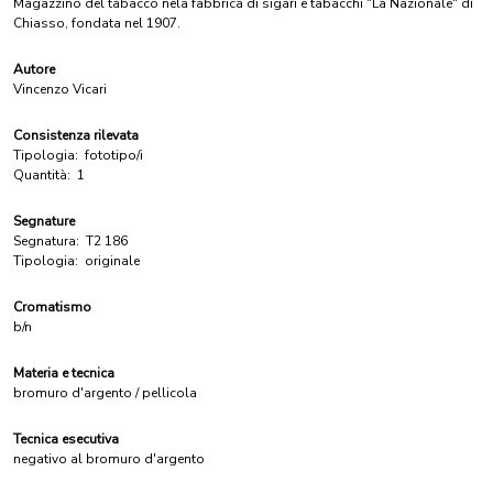
Magazzino del tabacco nela fabbrica di sigari e tabacchi "La Nazionale" di
Chiasso, fondata nel 1907.
Autore
Vincenzo Vicari
Consistenza rilevata
Tipologia:
fototipo/i
Quantità:
1
Segnature
Segnatura:
T2 186
Tipologia:
originale
Cromatismo
b/n
Materia e tecnica
bromuro d'argento / pellicola
Tecnica esecutiva
negativo al bromuro d'argento