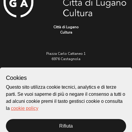
Città di Lugano
Cultura
Piazza Carlo Cattaneo 1
6976 Castagnola
Archivio Lugano © 2026
Cookies
Per informazioni:
Questo sito utilizza cookie tecnici, analytics e di terze
patrimonio@lugano.ch
t. +41 58 866 68 50
parti. Se vuoi saperne di più o negare il consenso a tutti o
ad alcuni cookie premi il tasto gestisci cookie o consulta
Sito istituzionale:
la
cookie policy
lugano.ch
Cookie policy
Rifiuta
Privacy Policy