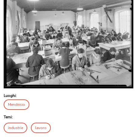
Luoghi:
Mendrisio
Temi:
industrie
lavoro