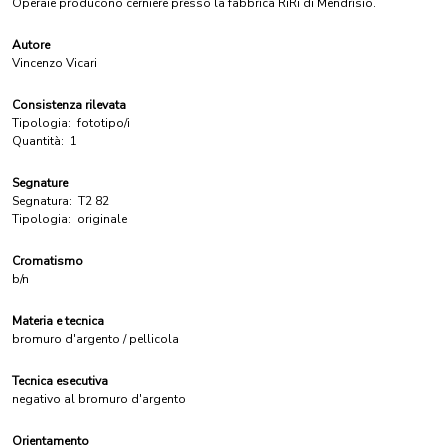
Operaie producono cerniere presso la fabbrica RiRi di Mendrisio.
Autore
Vincenzo Vicari
Consistenza rilevata
Tipologia:
fototipo/i
Quantità:
1
Segnature
Segnatura:
T2 82
Tipologia:
originale
Cromatismo
b/n
Materia e tecnica
bromuro d'argento / pellicola
Tecnica esecutiva
negativo al bromuro d'argento
Orientamento