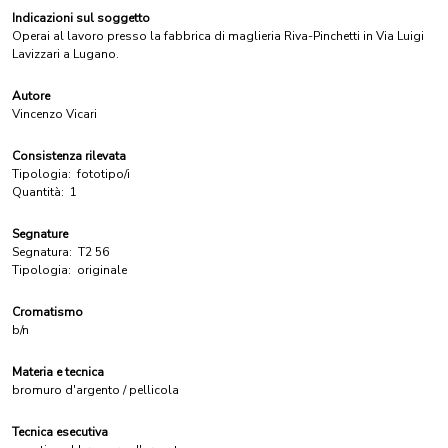
Indicazioni sul soggetto
Operai al lavoro presso la fabbrica di maglieria Riva-Pinchetti in Via Luigi
Lavizzari a Lugano.
Autore
Vincenzo Vicari
Consistenza rilevata
Tipologia:
fototipo/i
Quantità:
1
Segnature
Segnatura:
T2 56
Tipologia:
originale
Cromatismo
b/n
Materia e tecnica
bromuro d'argento / pellicola
Tecnica esecutiva