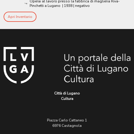
Operai al lavoro presso la fabbrica di maglieria Riva-
Pinchetti a Lugano
|
1938
| negativo
Apri Inventario
Città di Lugano
Cultura
Piazza Carlo Cattaneo 1
6976 Castagnola