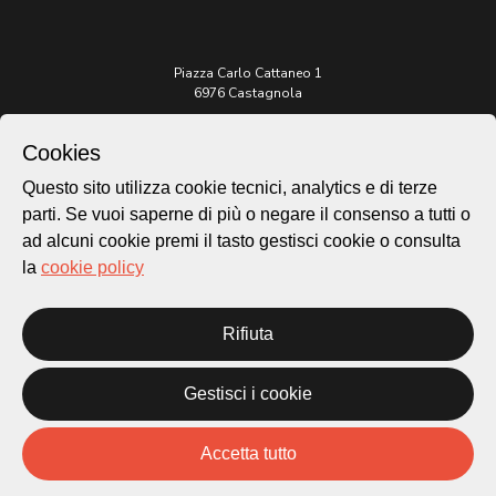
Piazza Carlo Cattaneo 1
6976 Castagnola
Archivio Lugano © 2026
Cookies
Per informazioni:
Questo sito utilizza cookie tecnici, analytics e di terze
patrimonio@lugano.ch
parti. Se vuoi saperne di più o negare il consenso a tutti o
t. +41 58 866 68 50
ad alcuni cookie premi il tasto gestisci cookie o consulta
Sito istituzionale:
la
cookie policy
lugano.ch
Cookie policy
Rifiuta
Privacy Policy
Credits
Gestisci i cookie
Homepage
Temi
Mappa
Accetta tutto
Storie