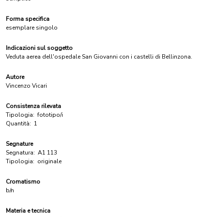
Forma specifica
esemplare singolo
Indicazioni sul soggetto
Veduta aerea dell'ospedale San Giovanni con i castelli di Bellinzona.
Autore
Vincenzo Vicari
Consistenza rilevata
Tipologia:
fototipo/i
Quantità:
1
Segnature
Segnatura:
A1 113
Tipologia:
originale
Cromatismo
b/n
Materia e tecnica