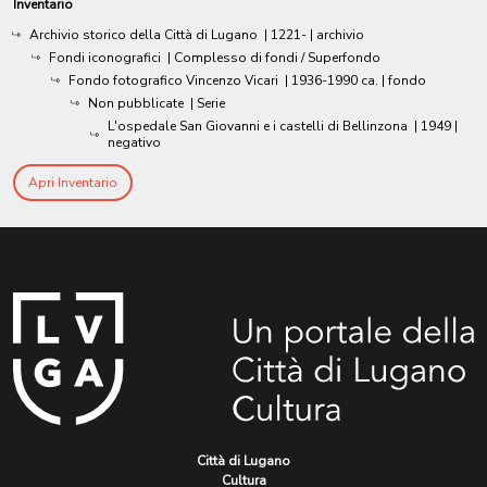
Inventario
Archivio storico della Città di Lugano
|
1221-
| archivio
Fondi iconografici
| Complesso di fondi / Superfondo
Fondo fotografico Vincenzo Vicari
|
1936-1990 ca.
| fondo
Non pubblicate
| Serie
L'ospedale San Giovanni e i castelli di Bellinzona
|
1949
|
negativo
Apri Inventario
Città di Lugano
Cultura