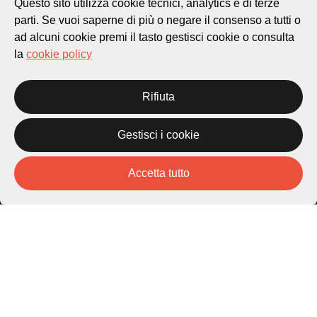
Questo sito utilizza cookie tecnici, analytics e di terze
parti. Se vuoi saperne di più o negare il consenso a tutti o
ad alcuni cookie premi il tasto gestisci cookie o consulta
Città di Lugano
Cultura
la
cookie policy
Rifiuta
Piazza Carlo Cattaneo 1
6976 Castagnola
Gestisci i cookie
Archivio Lugano © 2026
Per informazioni:
Accetta tutto
patrimonio@lugano.ch
t. +41 58 866 68 50
Sito istituzionale:
lugano.ch
Cookie policy
Privacy Policy
Credits
Homepage