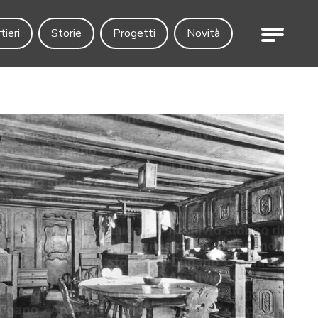
Menu
tieri
Storie
Progetti
Novità