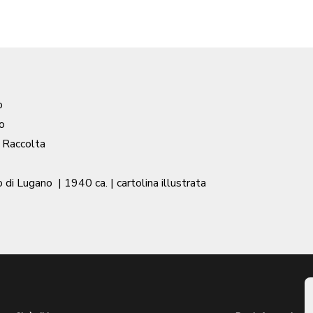
o
o
/ Raccolta
o di Lugano
|
1940 ca.
| cartolina illustrata