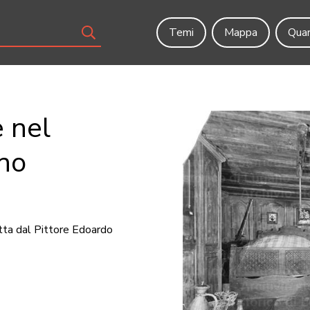
Temi
Mappa
Quar
 nel
no
utta dal Pittore Edoardo