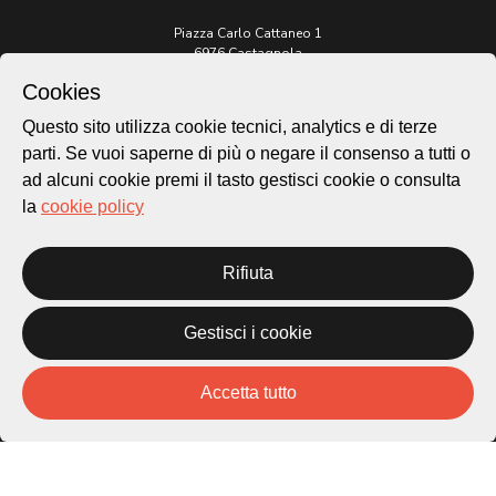
Piazza Carlo Cattaneo 1
6976 Castagnola
Cookies
Archivio Lugano © 2026
Questo sito utilizza cookie tecnici, analytics e di terze
Per informazioni:
parti. Se vuoi saperne di più o negare il consenso a tutti o
patrimonio@lugano.ch
t. +41 58 866 68 50
ad alcuni cookie premi il tasto gestisci cookie o consulta
la
cookie policy
Sito istituzionale:
lugano.ch
Rifiuta
Cookie policy
Privacy Policy
Credits
Gestisci i cookie
Homepage
Temi
Accetta tutto
Mappa
Storie
Novità
Progetti