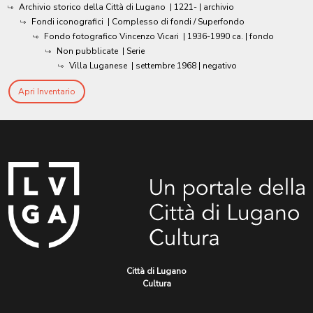
Archivio storico della Città di Lugano
|
1221-
| archivio
Fondi iconografici
| Complesso di fondi / Superfondo
Fondo fotografico Vincenzo Vicari
|
1936-1990 ca.
| fondo
Non pubblicate
| Serie
Villa Luganese
|
settembre 1968
| negativo
Apri Inventario
Città di Lugano
Cultura