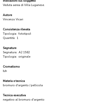
Indicazioni sul soggetto
Veduta aerea di Villa Luganese.
Autore
Vincenzo Vicari
Consistenza rilevata
Tipologia:
fototipo/i
Quantità:
1
Segnature
Segnatura:
A2 1582
Tipologia:
originale
Cromatismo
b/n
Materia e tecnica
bromuro d'argento / pellicola
Tecnica esecutiva
negativo al bromuro d'argento