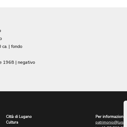
o
o
 ca.
| fondo
e 1968
| negativo
Città di Lugano
Per informazioni:
Cultura
patrimonio@lugan