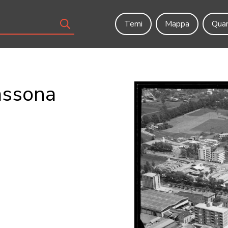
Temi
Mappa
Quar
gassona