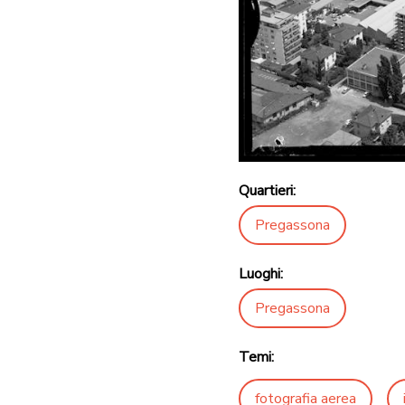
Quartieri:
Pregassona
Luoghi:
Pregassona
Temi:
fotografia aerea