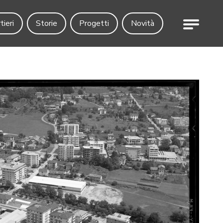
Menu
tieri
Storie
Progetti
Novità