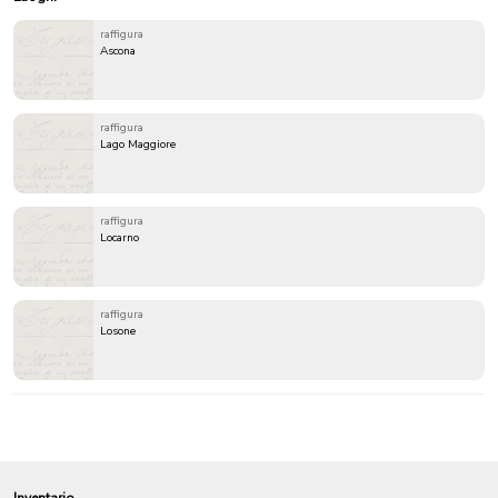
raffigura
Ascona
raffigura
Lago Maggiore
raffigura
Locarno
raffigura
Losone