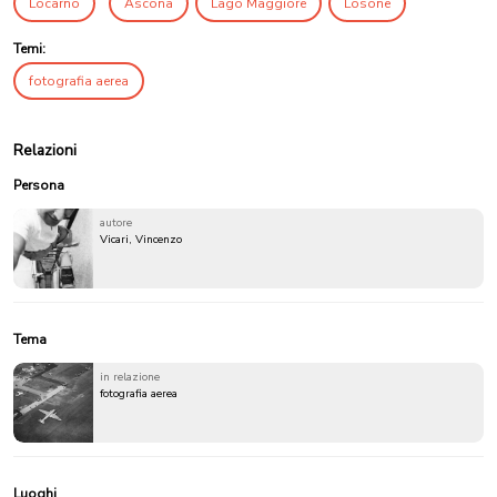
Locarno
Ascona
Lago Maggiore
Losone
Temi:
fotografia aerea
Relazioni
Persona
autore
Vicari, Vincenzo
Tema
in relazione
fotografia aerea
Luoghi