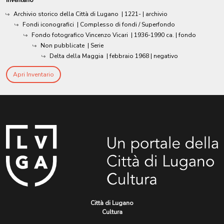
Inventario
Archivio storico della Città di Lugano
|
1221-
| archivio
Fondi iconografici
| Complesso di fondi / Superfondo
Fondo fotografico Vincenzo Vicari
|
1936-1990 ca.
| fondo
Non pubblicate
| Serie
Delta della Maggia
|
febbraio 1968
| negativo
Apri Inventario
Città di Lugano
Cultura