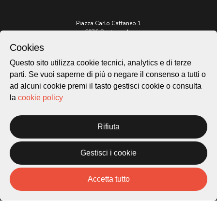
Piazza Carlo Cattaneo 1
6976 Castagnola
Cookies
Archivio Lugano © 2026
Questo sito utilizza cookie tecnici, analytics e di terze
Per informazioni:
parti. Se vuoi saperne di più o negare il consenso a tutti o
patrimonio@lugano.ch
ad alcuni cookie premi il tasto gestisci cookie o consulta
t. +41 58 866 68 50
la
cookie policy
Sito istituzionale:
lugano.ch
Rifiuta
Cookie policy
Privacy Policy
Gestisci i cookie
Credits
Homepage
Temi
Accetta tutto
Mappa
Storie
Novità