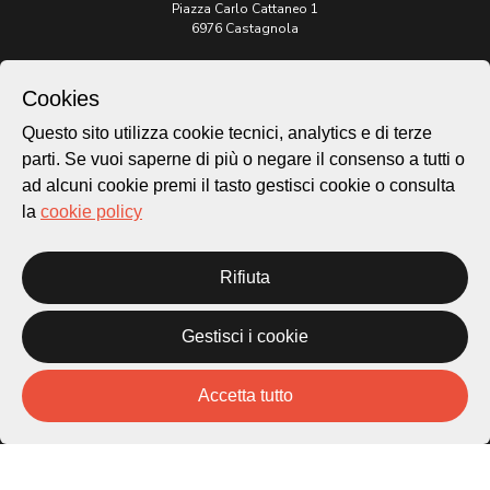
Piazza Carlo Cattaneo 1
6976 Castagnola
Archivio Lugano © 2026
Cookies
Per informazioni:
Questo sito utilizza cookie tecnici, analytics e di terze
patrimonio@lugano.ch
t. +41 58 866 68 50
parti. Se vuoi saperne di più o negare il consenso a tutti o
ad alcuni cookie premi il tasto gestisci cookie o consulta
Sito istituzionale:
la
cookie policy
lugano.ch
Cookie policy
Rifiuta
Privacy Policy
Credits
Gestisci i cookie
Homepage
Temi
Mappa
Accetta tutto
Storie
Novità
Progetti