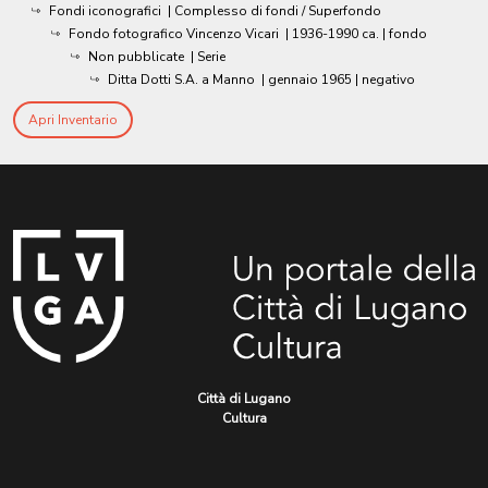
Fondi iconografici
| Complesso di fondi / Superfondo
Fondo fotografico Vincenzo Vicari
|
1936-1990 ca.
| fondo
Non pubblicate
| Serie
Ditta Dotti S.A. a Manno
|
gennaio 1965
| negativo
Apri Inventario
Città di Lugano
Cultura