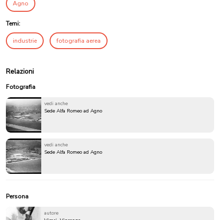
Agno
Temi:
industrie
fotografia aerea
Relazioni
Fotografia
vedi anche
Sede Alfa Romeo ad Agno
vedi anche
Sede Alfa Romeo ad Agno
Persona
autore