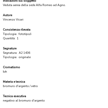
Indicazioni sul soggetto
Veduta aerea della sede Alfa Romeo ad Agno.
Autore
Vincenzo Vicari
Consistenza rilevata
Tipologia:
fototipo/i
Quantità:
1
Segnature
Segnatura:
A2 1436
Tipologia:
originale
Cromatismo
b/n
Materia e tecnica
bromuro d'argento / vetro
Tecnica esecutiva
negativo al bromuro d'argento