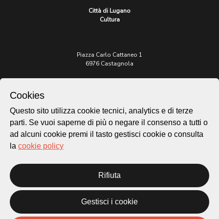
Città di Lugano
Cultura
Piazza Carlo Cattaneo 1
6976 Castagnola
Archivio Lugano © 2026
Cookies
Per informazioni:
Questo sito utilizza cookie tecnici, analytics e di terze
patrimonio@lugano.ch
t. +41 58 866 68 50
parti. Se vuoi saperne di più o negare il consenso a tutti o
ad alcuni cookie premi il tasto gestisci cookie o consulta
Sito istituzionale:
la
cookie policy
lugano.ch
Cookie policy
Rifiuta
Privacy Policy
Credits
Gestisci i cookie
Homepage
Temi