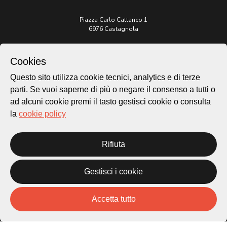
Piazza Carlo Cattaneo 1
6976 Castagnola
Archivio Lugano © 2026
Cookies
Per informazioni:
Questo sito utilizza cookie tecnici, analytics e di terze
patrimonio@lugano.ch
t. +41 58 866 68 50
parti. Se vuoi saperne di più o negare il consenso a tutti o
ad alcuni cookie premi il tasto gestisci cookie o consulta
Sito istituzionale:
la
cookie policy
lugano.ch
Cookie policy
Rifiuta
Privacy Policy
Credits
Gestisci i cookie
Homepage
Temi
Mappa
Accetta tutto
Storie
Novità
Progetti