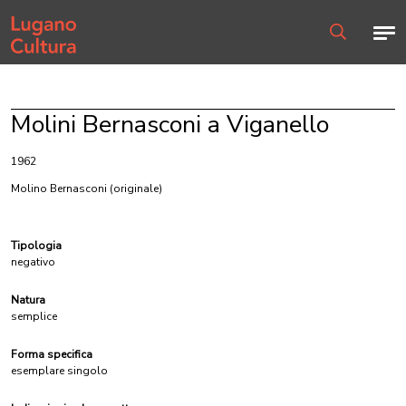
Home page
Men
Ricerca
Molini Bernasconi a Viganello
1962
Molino Bernasconi
(originale)
Tipologia
negativo
Natura
semplice
Forma specifica
esemplare singolo