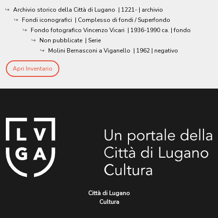
Archivio storico della Città di Lugano
|
1221-
| archivio
Fondi iconografici
| Complesso di fondi / Superfondo
Fondo fotografico Vincenzo Vicari
|
1936-1990 ca.
| fondo
Non pubblicate
| Serie
Molini Bernasconi a Viganello
|
1962
| negativo
Apri Inventario
Città di Lugano
Cultura