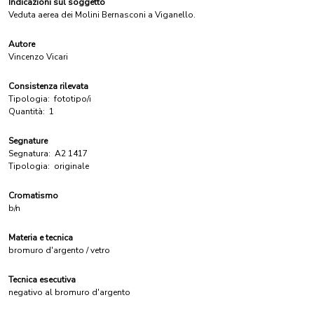
Indicazioni sul soggetto
Veduta aerea dei Molini Bernasconi a Viganello.
Autore
Vincenzo Vicari
Consistenza rilevata
Tipologia:
fototipo/i
Quantità:
1
Segnature
Segnatura:
A2 1417
Tipologia:
originale
Cromatismo
b/n
Materia e tecnica
bromuro d'argento / vetro
Tecnica esecutiva
negativo al bromuro d'argento