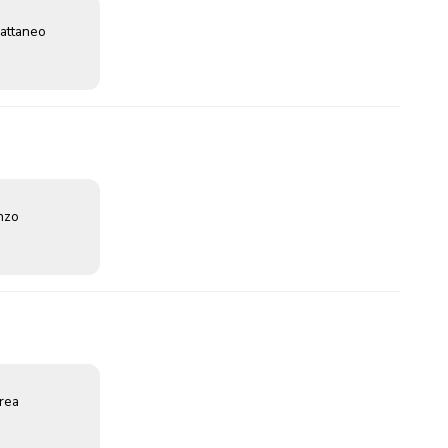
attaneo
enzo
erea