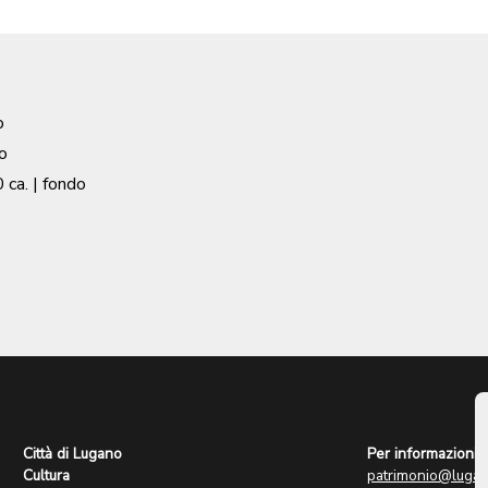
o
o
 ca.
| fondo
Città di Lugano
Per informazioni:
Cultura
patrimonio@lugan