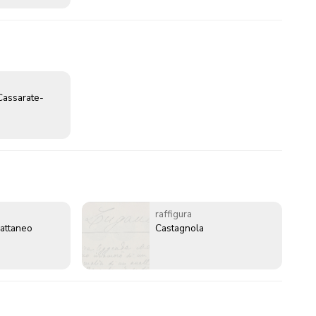
Cassarate-
raffigura
attaneo
Castagnola