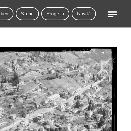
Menu
tieri
Storie
Progetti
Novità