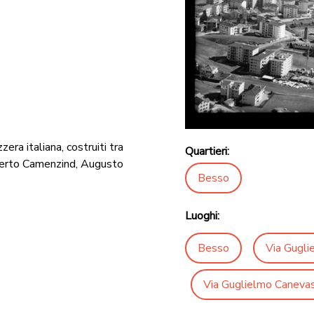
era italiana, costruiti tra
Quartieri:
Alberto Camenzind, Augusto
Besso
Luoghi:
Besso
Via Gugli
Via Guglielmo Canevasc