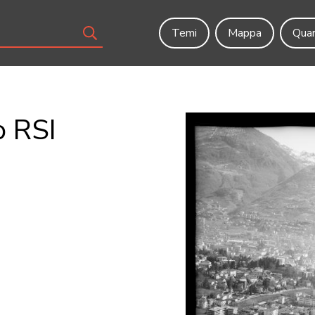
Temi
Mappa
Quar
o RSI