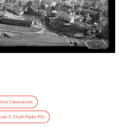
elmo Canevascini
ini 3, Studi Radio RSI