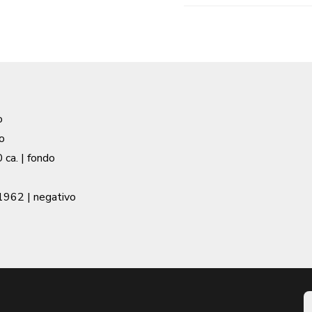
o
o
 ca.
| fondo
 1962
| negativo