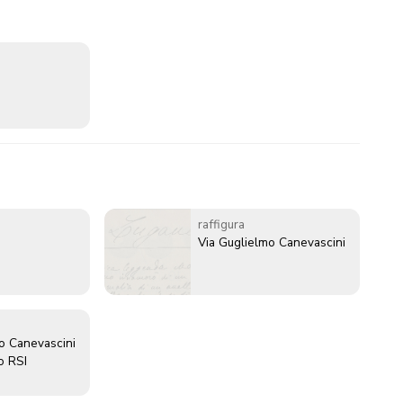
raffigura
Via Guglielmo Canevascini
o Canevascini
o RSI