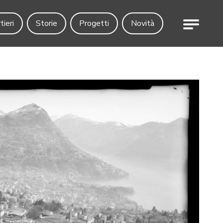
Menu
tieri
Storie
Progetti
Novità