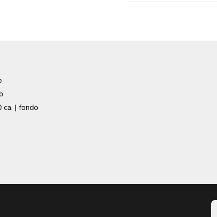
o
o
 ca.
| fondo