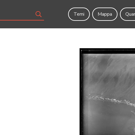
Temi
Mappa
Quar