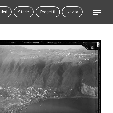
Menu
tieri
Storie
Progetti
Novità