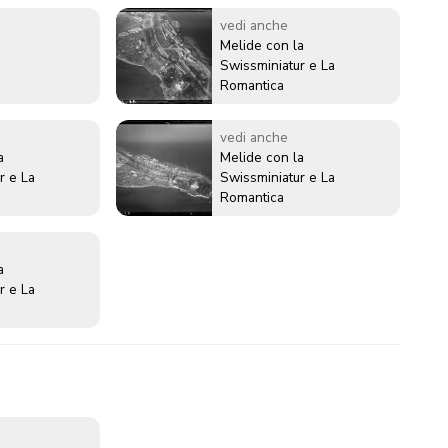
vedi anche
Melide con la
Swissminiatur e La
Romantica
vedi anche
a
Melide con la
r e La
Swissminiatur e La
Romantica
a
r e La