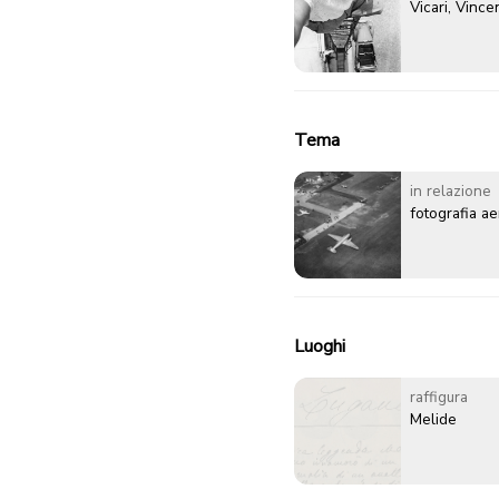
Vicari, Vinc
Tema
in relazione
fotografia a
Luoghi
raffigura
Melide