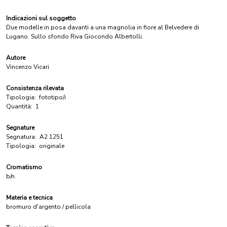
Indicazioni sul soggetto
Due modelle in posa davanti a una magnolia in fiore al Belvedere di
Lugano. Sullo sfondo Riva Giocondo Albertolli.
Autore
Vincenzo Vicari
Consistenza rilevata
Tipologia:
fototipo/i
Quantità:
1
Segnature
Segnatura:
A2 1251
Tipologia:
originale
Cromatismo
b/n
Materia e tecnica
bromuro d'argento / pellicola