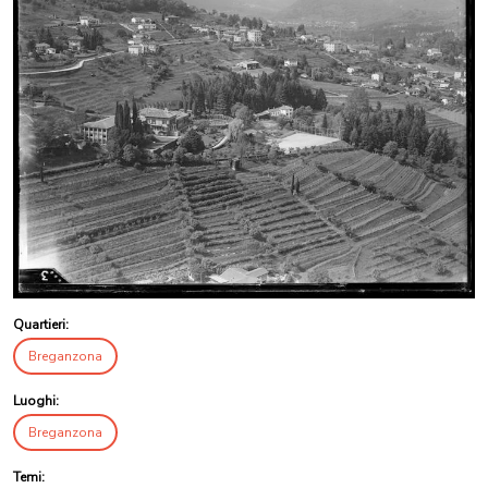
Quartieri:
Breganzona
Luoghi:
Breganzona
Temi: