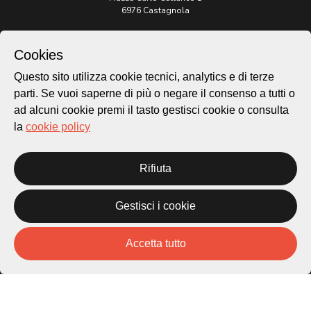
6976 Castagnola
Archivio Lugano © 2026
Cookies
Per informazioni:
Questo sito utilizza cookie tecnici, analytics e di terze
patrimonio@lugano.ch
t. +41 58 866 68 50
parti. Se vuoi saperne di più o negare il consenso a tutti o
ad alcuni cookie premi il tasto gestisci cookie o consulta
Sito istituzionale:
la
cookie policy
lugano.ch
Cookie policy
Rifiuta
Privacy Policy
Credits
Gestisci i cookie
Homepage
Temi
Mappa
Accetta tutto
Storie
Novità
Progetti