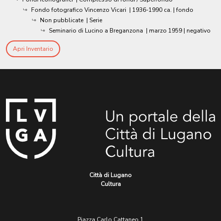
Fondo fotografico Vincenzo Vicari
|
1936-1990 ca.
| fondo
Non pubblicate
| Serie
Seminario di Lucino a Breganzona
|
marzo 1959
| negativo
Apri Inventario
Città di Lugano
Cultura
Piazza Carlo Cattaneo 1