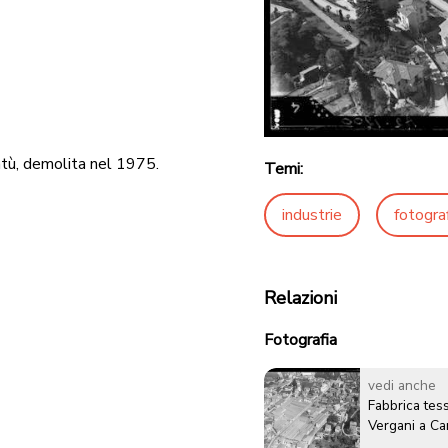
ntù, demolita nel 1975.
Temi:
industrie
fotogra
Relazioni
Fotografia
vedi anche
Fabbrica tess
Vergani a Ca