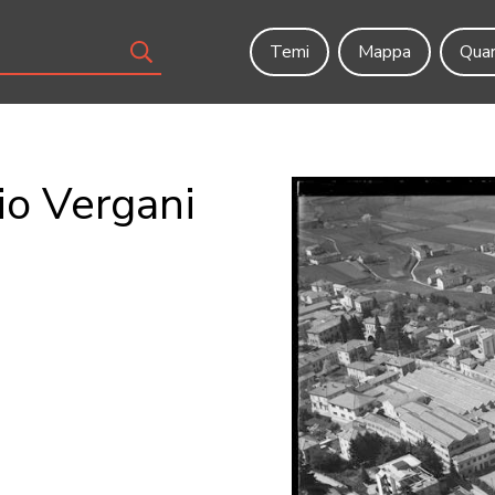
Temi
Mappa
Quar
rio Vergani