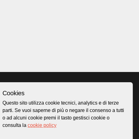
Cookies
Homepage
Questo sito utilizza cookie tecnici, analytics e di terze
o.ch
Temi
parti. Se vuoi saperne di più o negare il consenso a tutti
 50
Mappa
o ad alcuni cookie premi il tasto gestisci cookie o
Storie
consulta la
cookie policy
Novità
Progetti