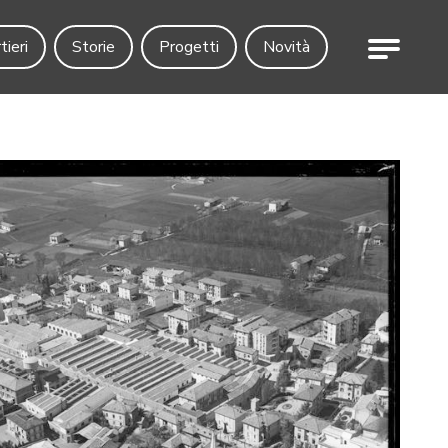
Menu
tieri
Storie
Progetti
Novità