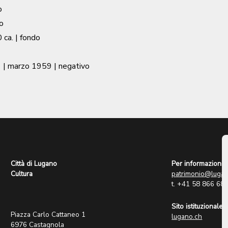
o
o
 ca.
| fondo
|
marzo 1959
| negativo
Città di Lugano
Per informazioni:
Cultura
patrimonio@lugan
t. +41 58 866 68
Sito istituzionale:
Piazza Carlo Cattaneo 1
lugano.ch
6976 Castagnola