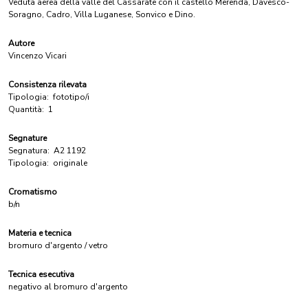
Veduta aerea della valle del Cassarate con il castello Merenda, Davesco-
Soragno, Cadro, Villa Luganese, Sonvico e Dino.
Autore
Vincenzo Vicari
Consistenza rilevata
Tipologia:
fototipo/i
Quantità:
1
Segnature
Segnatura:
A2 1192
Tipologia:
originale
Cromatismo
b/n
Materia e tecnica
bromuro d'argento / vetro
Tecnica esecutiva
negativo al bromuro d'argento