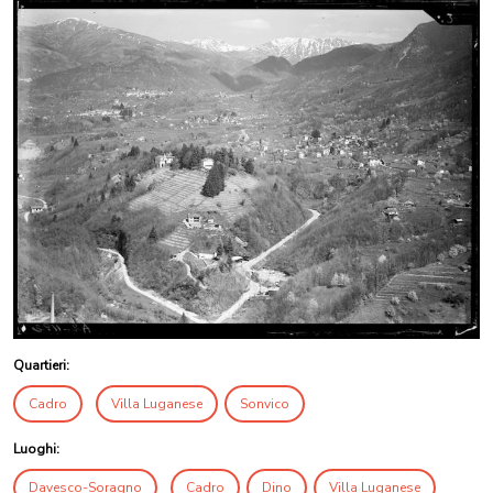
Quartieri:
Cadro
Villa Luganese
Sonvico
Luoghi:
Davesco-Soragno
Cadro
Dino
Villa Luganese