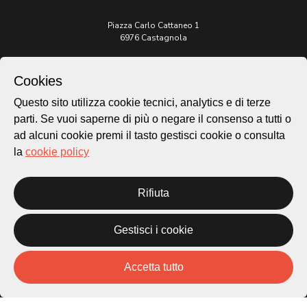
Piazza Carlo Cattaneo 1
6976 Castagnola
Archivio Lugano © 2026
Cookies
Per informazioni:
Questo sito utilizza cookie tecnici, analytics e di terze
patrimonio@lugano.ch
t. +41 58 866 68 50
parti. Se vuoi saperne di più o negare il consenso a tutti o
ad alcuni cookie premi il tasto gestisci cookie o consulta
Sito istituzionale:
la
cookie policy
lugano.ch
Cookie policy
Rifiuta
Privacy Policy
Credits
Gestisci i cookie
Homepage
Temi
Mappa
Accetta tutto
Storie
Novità
Progetti