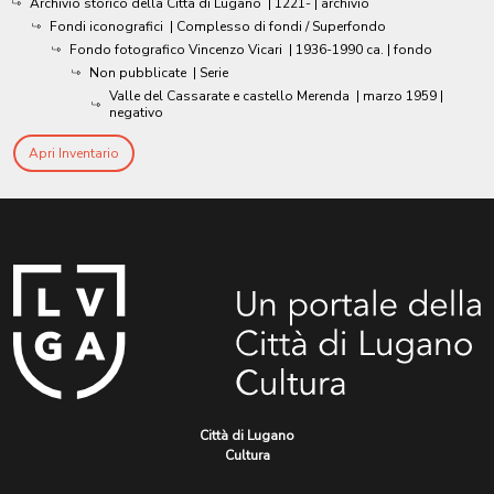
Archivio storico della Città di Lugano
|
1221-
| archivio
Fondi iconografici
| Complesso di fondi / Superfondo
Fondo fotografico Vincenzo Vicari
|
1936-1990 ca.
| fondo
Non pubblicate
| Serie
Valle del Cassarate e castello Merenda
|
marzo 1959
|
negativo
Apri Inventario
Città di Lugano
Cultura