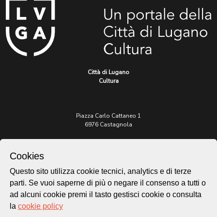
Città di Lugano
Cultura
Piazza Carlo Cattaneo 1
6976 Castagnola
Archivio Lugano © 2026
Cookies
Per informazioni:
Questo sito utilizza cookie tecnici, analytics e di terze
patrimonio@lugano.ch
t. +41 58 866 68 50
parti. Se vuoi saperne di più o negare il consenso a tutti o
ad alcuni cookie premi il tasto gestisci cookie o consulta
Sito istituzionale:
la
cookie policy
lugano.ch