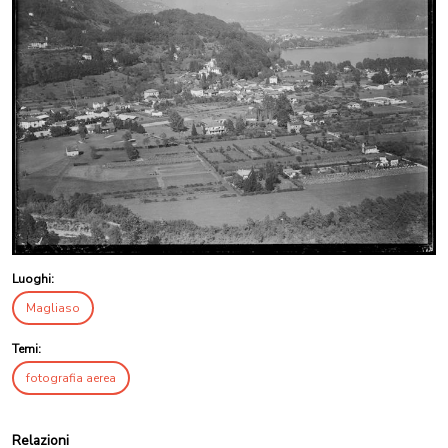
Luoghi:
Magliaso
Temi:
fotografia aerea
Relazioni