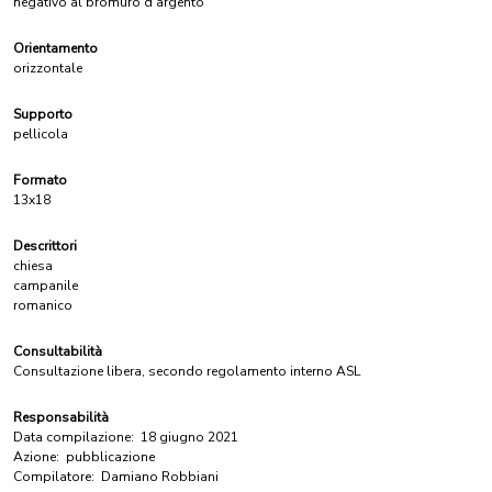
negativo al bromuro d'argento
Orientamento
orizzontale
Supporto
pellicola
Formato
13x18
Descrittori
chiesa
campanile
romanico
Consultabilità
Consultazione libera, secondo regolamento interno ASL
Responsabilità
Data compilazione:
18 giugno 2021
Azione:
pubblicazione
Compilatore:
Damiano Robbiani