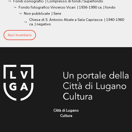
Fondi iconografici
| Complesso di fondi / Superfondo
Fondo fotografico Vincenzo Vicari
|
1936-1990 ca.
| fondo
Non pubblicate
| Serie
Chiesa di S. Antonio Abate a Sala Capriasca
|
1940-1960
ca.
| negativo
Apri Inventario
Città di Lugano
Cultura