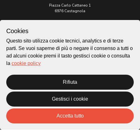
Piazza Carlo Cattaneo 1
6976 Castagnola
Archivio Lugano © 2026
Cookies
Per informazioni:
Questo sito utilizza cookie tecnici, analytics e di terze
patrimonio@lugano.ch
t. +41 58 866 68 50
parti. Se vuoi saperne di più o negare il consenso a tutti o
ad alcuni cookie premi il tasto gestisci cookie o consulta
Sito istituzionale:
la
cookie policy
lugano.ch
Cookie policy
Rifiuta
Privacy Policy
Credits
Gestisci i cookie
Homepage
Temi
Mappa
Accetta tutto
Storie
Novità
Progetti