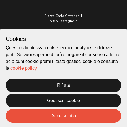
Piazza Carlo Cattaneo 1
6976 Castagnola
Archivio Lugano © 2026
Cookies
Per informazioni:
Questo sito utilizza cookie tecnici, analytics e di terze
patrimonio@lugano.ch
t. +41 58 866 68 50
parti. Se vuoi saperne di più o negare il consenso a tutti o
ad alcuni cookie premi il tasto gestisci cookie o consulta
Sito istituzionale:
la
cookie policy
lugano.ch
Cookie policy
Rifiuta
Privacy Policy
Credits
Gestisci i cookie
Homepage
Temi
Mappa
Accetta tutto
Storie
Novità