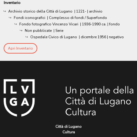
Inventario
Archivio storico della Città di Lugano
|
1221-
| archivio
Fondi iconografici
| Complesso di fondi / Superfondo
Fondo fotografico Vincenzo Vicari
|
1936-1990 ca.
| fondo
Non pubblicate
| Serie
Ospedale Civico di Lugano
|
dicembre 1956
| negativo
Apri Inventario
Città di Lugano
Cultura