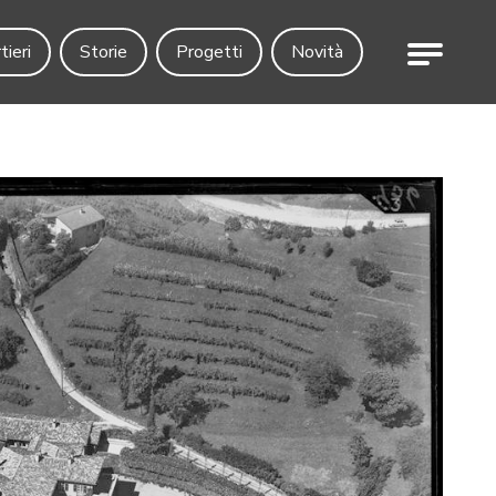
Menu
tieri
Storie
Progetti
Novità