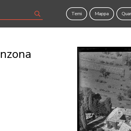
Temi
Mappa
Quar
anzona