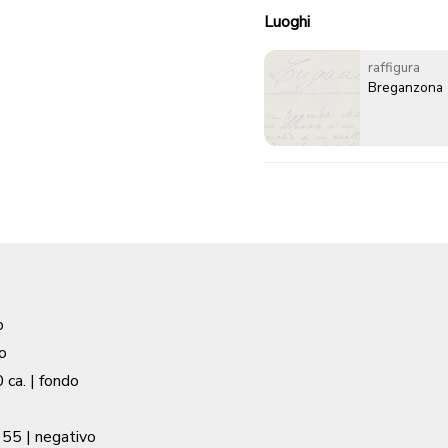
Luoghi
raffigura
Breganzona
o
o
 ca.
| fondo
955
| negativo