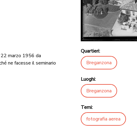
Quartieri:
il 22 marzo 1956 da
Breganzona
ché ne facesse il seminario
Luoghi:
Breganzona
Temi:
fotografia aerea