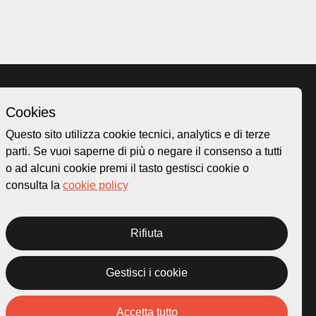
Cookies
Homepage
Questo sito utilizza cookie tecnici, analytics e di terze
o.ch
Temi
parti. Se vuoi saperne di più o negare il consenso a tutti
 50
Mappa
o ad alcuni cookie premi il tasto gestisci cookie o
Storie
consulta la
cookie policy
Novità
Progetti
Rifiuta
Gestisci i cookie
rivacy Policy
Credits
Accetta tutto