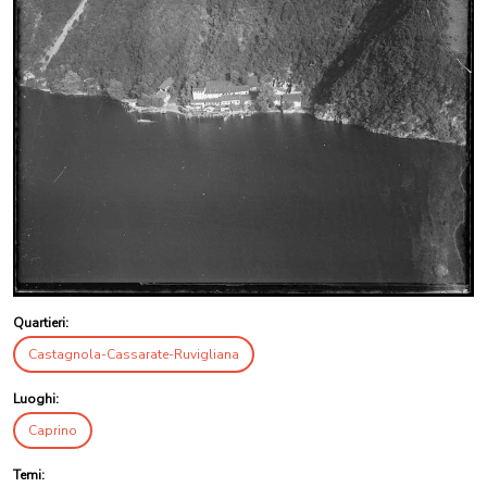
Quartieri:
Castagnola-Cassarate-Ruvigliana
Luoghi:
Caprino
Temi: