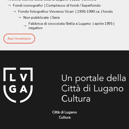
Fondi iconografici
| Complesso di fondi / Superfondo
Fondo fotografico Vincenzo Vicari
|
1936-1990 ca.
| fondo
Non pubblicate
| Serie
Fabbrica di cioccolata Stella a Lugano
|
aprile 1955
|
negativo
Apri Inventario
Città di Lugano
Cultura