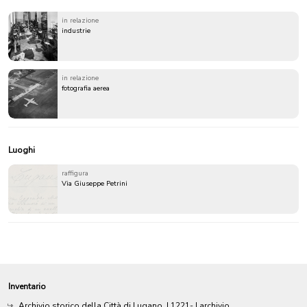
in relazione
industrie
in relazione
fotografia aerea
Luoghi
raffigura
Via Giuseppe Petrini
Inventario
Archivio storico della Città di Lugano
|
1221-
| archivio