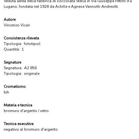
Veduta aerea della fabbrica di cioccolata Stella in Via Giuseppe Petrini 9 a
Lugano, fondata nel 1928 da Achille e Agnese Vannotti-Andreotti.
Autore
Vincenzo Vicari
Consistenza rilevata
Tipologia:
fototipo/i
Quantità:
1
Segnature
Segnatura:
A2 856
Tipologia:
originale
Cromatismo
b/n
Materia e tecnica
bromuro d'argento / vetro
Tecnica esecutiva
negativo al bromuro d'argento