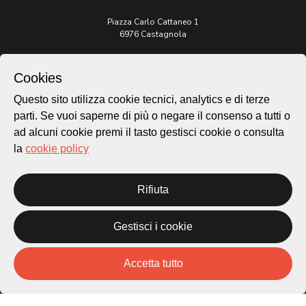
Piazza Carlo Cattaneo 1
6976 Castagnola
Archivio Lugano © 2026
Cookies
Per informazioni:
Questo sito utilizza cookie tecnici, analytics e di terze
patrimonio@lugano.ch
t. +41 58 866 68 50
parti. Se vuoi saperne di più o negare il consenso a tutti o
ad alcuni cookie premi il tasto gestisci cookie o consulta
Sito istituzionale:
la
cookie policy
lugano.ch
Cookie policy
Rifiuta
Privacy Policy
Credits
Gestisci i cookie
Homepage
Temi
Mappa
Accetta tutto
Storie
Novità
Progetti