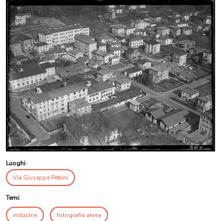
Luoghi:
Via Giuseppe Petrini
Temi:
industrie
fotografia aerea