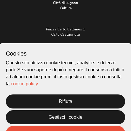
Città di Lugano
Cultura
Piazza Carlo Cattaneo 1
6976 Castagnola
Archivio Lugano © 2026
Cookies
Per informazioni:
Questo sito utilizza cookie tecnici, analytics e di terze
patrimonio@lugano.ch
t. +41 58 866 68 50
parti. Se vuoi saperne di più o negare il consenso a tutti o
ad alcuni cookie premi il tasto gestisci cookie o consulta
Sito istituzionale:
la
cookie policy
lugano.ch
Cookie policy
Rifiuta
Privacy Policy
Credits
Gestisci i cookie
Homepage
Temi
Mappa