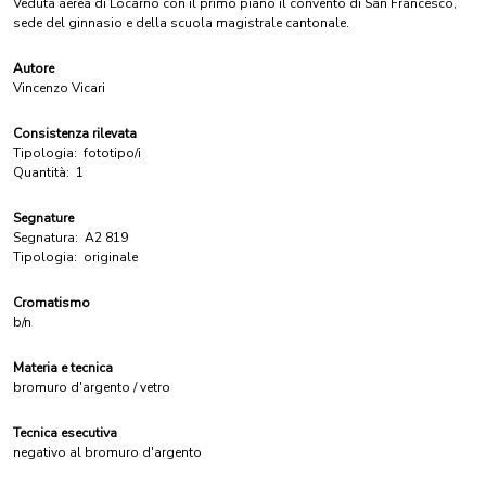
Veduta aerea di Locarno con il primo piano il convento di San Francesco,
sede del ginnasio e della scuola magistrale cantonale.
Autore
Vincenzo Vicari
Consistenza rilevata
Tipologia:
fototipo/i
Quantità:
1
Segnature
Segnatura:
A2 819
Tipologia:
originale
Cromatismo
b/n
Materia e tecnica
bromuro d'argento / vetro
Tecnica esecutiva
negativo al bromuro d'argento