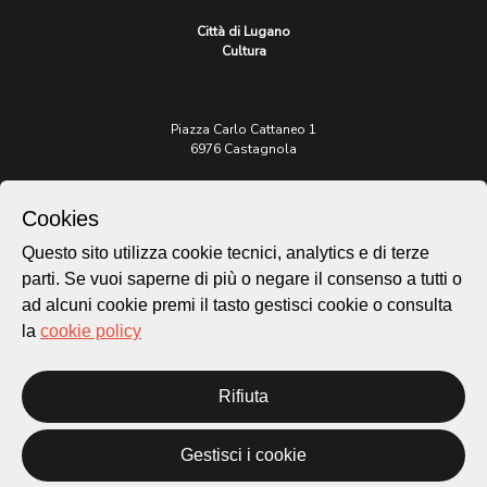
Città di Lugano
Cultura
Piazza Carlo Cattaneo 1
6976 Castagnola
Archivio Lugano © 2026
Cookies
Per informazioni:
Questo sito utilizza cookie tecnici, analytics e di terze
patrimonio@lugano.ch
t. +41 58 866 68 50
parti. Se vuoi saperne di più o negare il consenso a tutti o
ad alcuni cookie premi il tasto gestisci cookie o consulta
Sito istituzionale:
la
cookie policy
lugano.ch
Cookie policy
Rifiuta
Privacy Policy
Credits
Gestisci i cookie
Homepage
Temi