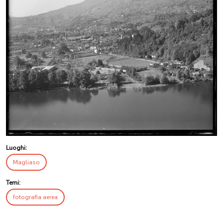
Luoghi:
Magliaso
Temi:
fotografia aerea