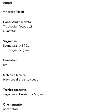
Autore
Vincenzo Vicari
Consistenza rilevata
Tipologia:
fototipo/i
Quantità:
1
Segnature
Segnatura:
A2 791
Tipologia:
originale
Cromatismo
b/n
Materia e tecnica
bromuro d'argento / vetro
Tecnica esecutiva
negativo al bromuro d'argento
Orientamento
orizzontale